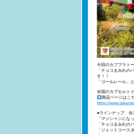
今回のカププラト
「チョコまみれの
す！！
「ゴールレール」
全国のカプセルトイ
商品ページはこ
https://www.takara
●ラインナップ 全
「マジシャンにな
「チョコまみれの
「ジェットコース