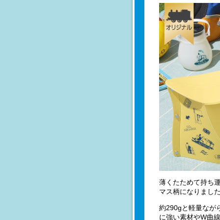
薄くたためて持ち運
マス柄になりまし
約290gと軽量な
に強い素材やW曲