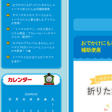
おでかけにもぴったり♪きかんしゃ
トーマス折りたたみ式補助便座
サマンサモスモス ラーゴムから、
トーマスたちと夏を楽しむアイテム
が登場！
「トーマスタウン」の大人気オリ
ジナル商品「プラレール パッチワー
クヒロ」販売中！
おでかけにも
カプセルプラレール きかんしゃト
ーマス P122 パーシーとジェームス
補助便座
が大変身！？編
トーマスとなかまたちがジオラマ
を走行！
2026年8月
日
月
火
水
木
金
土
1
2
3
4
5
6
7
8