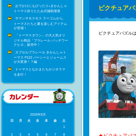
おでかけにもぴったり♪きかんしゃ
ピクチュアパ
トーマス折りたたみ式補助便座
サマンサモスモス ラーゴムから、
トーマスたちと夏を楽しむアイテム
が登場！
ピクチュアパズル
「トーマスタウン」の大人気オリ
ジナル商品「プラレール パッチワー
クヒロ」販売中！
カプセルプラレール きかんしゃト
ーマス P122 パーシーとジェームス
が大変身！？編
トーマスとなかまたちがジオラマ
を走行！
2026年8月
日
月
火
水
木
金
土
1
2
3
4
5
6
7
8
★ピクチュアパ