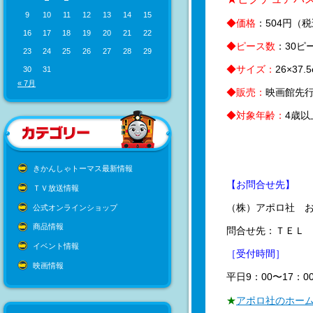
9
10
11
12
13
14
15
◆価格
：504円（
16
17
18
19
20
21
22
◆ピース数
：30ピ
23
24
25
26
27
28
29
◆サイズ：
26×37.
30
31
« 7月
◆販売：
映画館先
◆
対象年齢：
4歳以
きかんしゃトーマス最新情報
【お問合せ先】
ＴＶ放送情報
（株）アポロ社 
公式オンラインショップ
商品情報
問合せ先：ＴＥＬ 03-
イベント情報
［受付時間］
映画情報
平日9：00〜17
★
アポロ社のホー