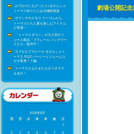
おでかけにもぴったり♪きかんしゃ
劇場公開記念
トーマス折りたたみ式補助便座
サマンサモスモス ラーゴムから、
トーマスたちと夏を楽しむアイテム
が登場！
「トーマスタウン」の大人気オリ
ジナル商品「プラレール パッチワー
クヒロ」販売中！
カプセルプラレール きかんしゃト
ーマス P122 パーシーとジェームス
が大変身！？編
トーマスとなかまたちがジオラマ
を走行！
2026年8月
日
月
火
水
木
金
土
1
2
3
4
5
6
7
8