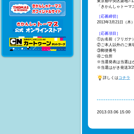
東京都中央区築地7-12-
「きかんしゃトーマス
［応募締切］
2013年3月21日（
［
応募項目］
①お名前（フリガナ
②ご本人以外のご来
③郵便番号
④ご住所
※当選発表は当選は
※当選はがき発送3/25
詳しくは
コチラ
2013.03.06 15:0