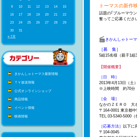
トーマスの新作
9
10
11
12
13
14
15
話題の｢ブルーマウ
16
17
18
19
20
21
22
奮ってご応募くださ
23
24
25
26
27
28
29
30
31
« 7月
きかんしゃトーマ
［募 集］
5組15名様（親子1
【
開催概要】
きかんしゃトーマス最新情報
［日 時
］
ＴＶ放送情報
2013年4月13日（土
※上映時間 約70分
公式オンラインショップ
［会 場
］
商品情報
なかのＺＥＲＯ 大
イベント情報
〒164-0001 東京都中
TEL.03-5340-5000
映画情報
［応募方法］
以下に
〒104-0045