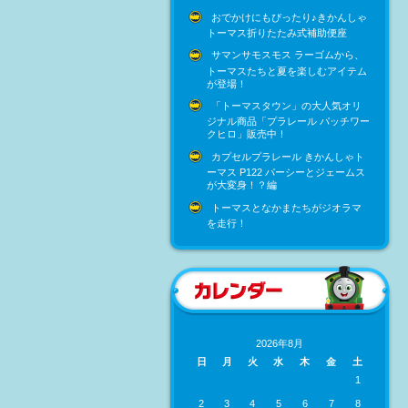
おでかけにもぴったり♪きかんしゃ
トーマス折りたたみ式補助便座
サマンサモスモス ラーゴムから、
トーマスたちと夏を楽しむアイテム
が登場！
「トーマスタウン」の大人気オリ
ジナル商品「プラレール パッチワー
クヒロ」販売中！
カプセルプラレール きかんしゃト
ーマス P122 パーシーとジェームス
が大変身！？編
トーマスとなかまたちがジオラマ
を走行！
2026年8月
日
月
火
水
木
金
土
1
2
3
4
5
6
7
8