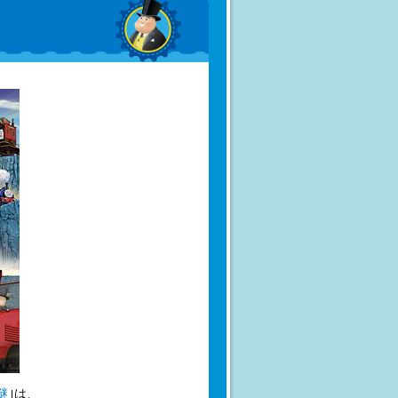
謎
｣は、