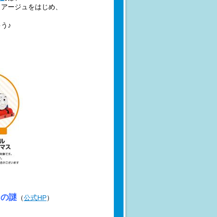
ディアージュをはじめ、
う♪
ンの謎
（
公式HP
）