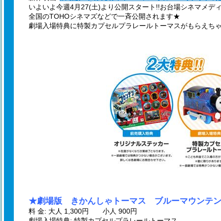
いよいよ今週4月27(土)より公開スタート!!お台場シネマメ
全国のTOHOシネマズなどで一斉公開されます★
劇場入場特典に特製カプセルプラレールトーマスがもらえちゃ
★劇場版 きかんしゃトーマス ブルーマウンテ
料 金: 大人 1,300円 小人 900円
劇場入場特典: 特製カプセルプラレールトーマス