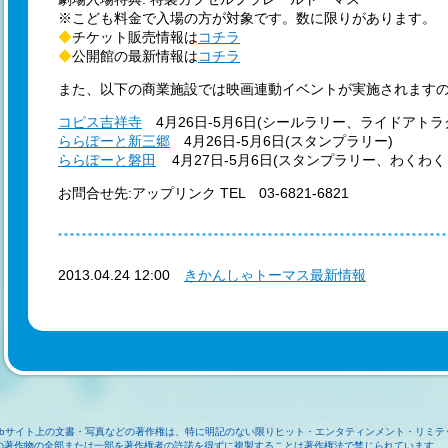
※こども料金で入場の方が対象です。数に限りがあります。
◆
チケット販売情報は
コチラ
◆
公開館の最新情報は
コチラ
また、以下の商業施設では映画連動イベントが実施されますの
コピス吉祥寺
4月26日-5月6日(シールラリー、ライドアトラ
ららぽーと新三郷
4月26日-5月6日(スタンプラリー)
ららぽーと磐田
4月27日-5月6日(スタンプラリー、わくわ
お問合せ先:アップリンク TEL 03-6821-6821
2013.04.24 12:00
きかんしゃトーマス最新情報
ebサイト上の文書・写真などの著作権は、特に明記のない限りヒット・エンタティンメント・リミテ
の著作物の全部または一部を著作権者の許諾を得ずに複製することは著作権法で禁じられています。