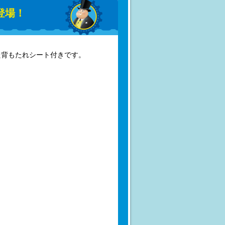
登場！
た背もたれシート付きです。