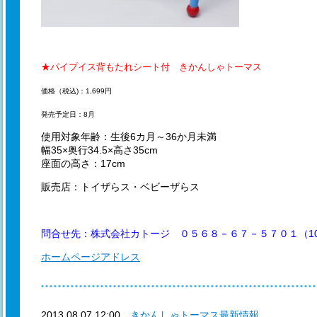
★パイプイス背もたれシート付 きかんしゃトーマス
価格（税込)：1,699円
発売予定日：8月
使用対象年齢：生後6カ月～36か月未満
幅35×奥行34.5×高さ35cm
座面の高さ：17cm
販売店：トイザらス・ベビーザらス
問合せ先：株式会社カトージ ０５６８－６７－５７０１（10
ホームページアドレス
2013.08.07 12:00
きかんしゃトーマス最新情報