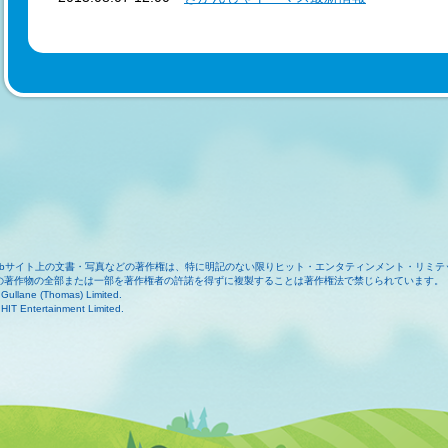
ebサイト上の文書・写真などの著作権は、特に明記のない限りヒット・エンタティンメント・リミテ
の著作物の全部または一部を著作権者の許諾を得ずに複製することは著作権法で禁じられています。
Gullane (Thomas) Limited.
HIT Entertainment Limited.