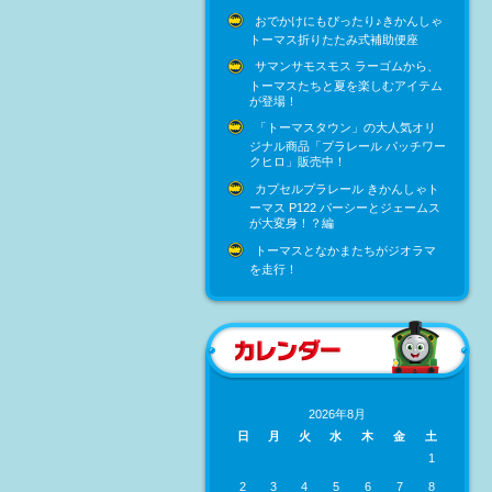
おでかけにもぴったり♪きかんしゃ
トーマス折りたたみ式補助便座
サマンサモスモス ラーゴムから、
トーマスたちと夏を楽しむアイテム
が登場！
「トーマスタウン」の大人気オリ
ジナル商品「プラレール パッチワー
クヒロ」販売中！
カプセルプラレール きかんしゃト
ーマス P122 パーシーとジェームス
が大変身！？編
トーマスとなかまたちがジオラマ
を走行！
2026年8月
日
月
火
水
木
金
土
1
2
3
4
5
6
7
8