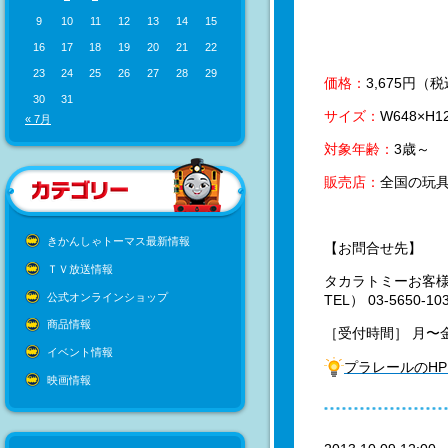
9
10
11
12
13
14
15
16
17
18
19
20
21
22
23
24
25
26
27
28
29
価格：
3,675
円（税
30
31
サイズ：
W648×H1
« 7月
対象年齢：
3歳～
販売店：
全国の玩
きかんしゃトーマス最新情報
【お問合せ先】
ＴＶ放送情報
タカラトミーお客
公式オンラインショップ
TEL） 03-5650-
商品情報
［受付時間］ 月〜金
イベント情報
プラレールのH
映画情報