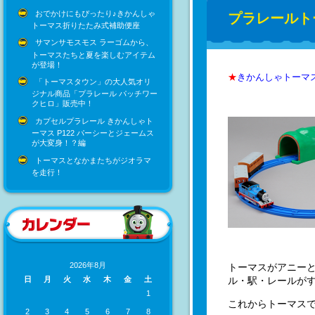
おでかけにもぴったり♪きかんしゃ
プラレールト
トーマス折りたたみ式補助便座
サマンサモスモス ラーゴムから、
トーマスたちと夏を楽しむアイテム
が登場！
★
きかんしゃトーマ
「トーマスタウン」の大人気オリ
ジナル商品「プラレール パッチワー
クヒロ」販売中！
カプセルプラレール きかんしゃト
ーマス P122 パーシーとジェームス
が大変身！？編
トーマスとなかまたちがジオラマ
を走行！
2026年8月
トーマスがアニー
ル・駅・レールが
日
月
火
水
木
金
土
1
これからトーマス
2
3
4
5
6
7
8