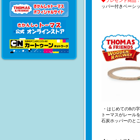
◆プレゼント商
品
ッパー付きベーシッ
・はじめての8の
トーマスがレール
石炭ホッパーのと