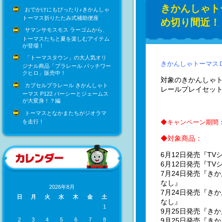
きかんしゃトー
おでかけにもぴったり♪きかんしゃ
トーマス折りたたみ式補助便座
め切り間近！
サマンサモスモス ラーゴムから、
トーマスたちと夏を楽しむアイテム
が登場！
「トーマスタウン」の大人気オリ
きかんしゃトーマスＤ
ジナル商品「プラレール パッチワー
クヒロ」販売中！
対象のきかんしゃト
カプセルプラレール きかんしゃト
レールプレイセッ
ーマス P122 パーシーとジェームス
が大変身！？編
トーマスとなかまたちがジオラマ
を走行！
◆キャンペーン期間
◆対象商品：
6月12日発売『T
6月12日発売『T
7月24日発売『き
なし』
2026年8月
7月24日発売『き
日
月
火
水
木
金
土
なし』
1
9月25日発売『き
9月25日発売『き
2
3
4
5
6
7
8