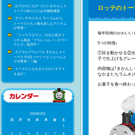
おでかけにもぴったり♪きかんしゃ
ロッテのトー
トーマス折りたたみ式補助便座
サマンサモスモス ラーゴムから、
トーマスたちと夏を楽しむアイテム
が登場！
毎年恒例のかわいい
「トーマスタウン」の大人気オリ
ジナル商品「プラレール パッチワー
5つの特徴♪
クヒロ」販売中！
カプセルプラレール きかんしゃト
①目を動かせる②
ーマス P122 パーシーとジェームス
子で仕上げるグレ
が大変身！？編
内容物は｢きかんし
トーマスとなかまたちがジオラマ
なかまたちラムネ｣
を走行！
お菓子を食べ終わ
2026年8月
日
月
火
水
木
金
土
1
2
3
4
5
6
7
8