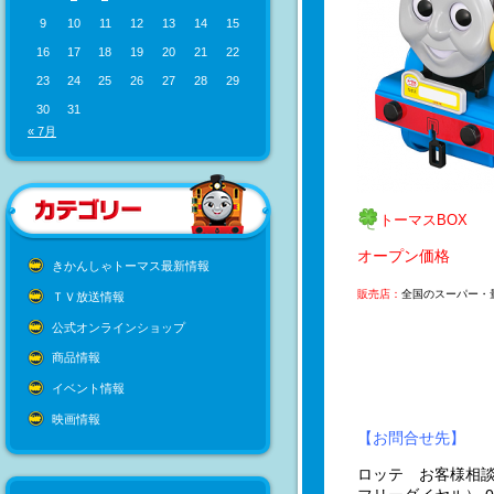
9
10
11
12
13
14
15
16
17
18
19
20
21
22
23
24
25
26
27
28
29
30
31
« 7月
トーマスBOX
オープン価格
きかんしゃトーマス最新情報
販売店：
全国のスーパー・
ＴＶ放送情報
公式オンラインショップ
商品情報
イベント情報
映画情報
【お問合せ先】
ロッテ お客様相