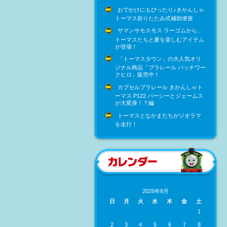
おでかけにもぴったり♪きかんしゃ
トーマス折りたたみ式補助便座
サマンサモスモス ラーゴムから、
トーマスたちと夏を楽しむアイテム
が登場！
「トーマスタウン」の大人気オリ
ジナル商品「プラレール パッチワー
クヒロ」販売中！
カプセルプラレール きかんしゃト
ーマス P122 パーシーとジェームス
が大変身！？編
トーマスとなかまたちがジオラマ
を走行！
2026年8月
日
月
火
水
木
金
土
1
2
3
4
5
6
7
8