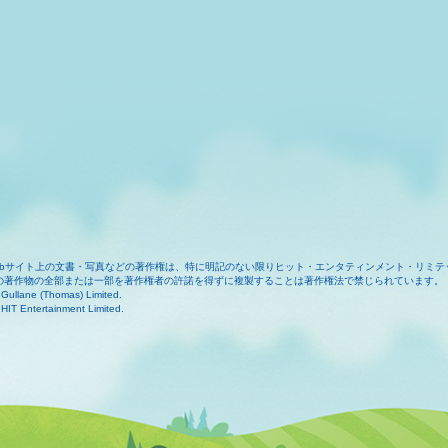
ebサイト上の文書・写真などの著作権は、特に明記のない限りヒット・エンタティンメント・リミテ
の著作物の全部または一部を著作権者の許諾を得ずに複製することは著作権法で禁じられています。
Gullane (Thomas) Limited.
HIT Entertainment Limited.