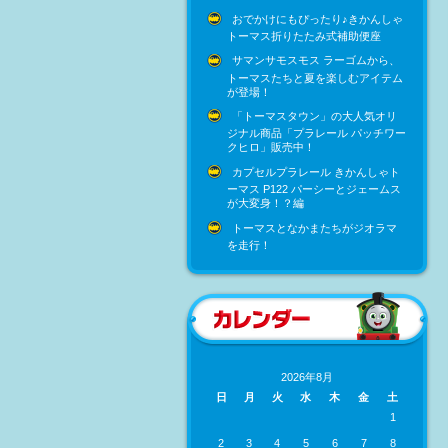
おでかけにもぴったり♪きかんしゃ
トーマス折りたたみ式補助便座
サマンサモスモス ラーゴムから、
トーマスたちと夏を楽しむアイテム
が登場！
「トーマスタウン」の大人気オリ
ジナル商品「プラレール パッチワー
クヒロ」販売中！
カプセルプラレール きかんしゃト
ーマス P122 パーシーとジェームス
が大変身！？編
トーマスとなかまたちがジオラマ
を走行！
2026年8月
日
月
火
水
木
金
土
1
2
3
4
5
6
7
8