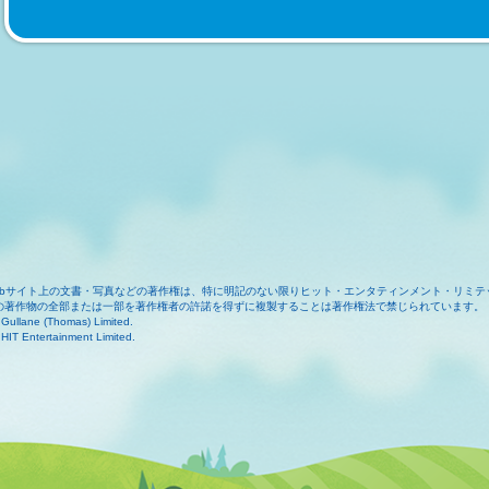
ebサイト上の文書・写真などの著作権は、特に明記のない限りヒット・エンタティンメント・リミテ
の著作物の全部または一部を著作権者の許諾を得ずに複製することは著作権法で禁じられています。
Gullane (Thomas) Limited.
HIT Entertainment Limited.