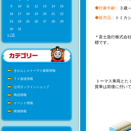
9
10
11
12
13
14
15
◆対象年齢：
３歳
16
17
18
19
20
21
22
◆販売店：
トミカ
23
24
25
26
27
28
29
30
31
« 7月
＊富士急行株式会社
標です。
きかんしゃトーマス最新情報
ＴＶ放送情報
トーマス車両とた
貨車は前後に付い
公式オンラインショップ
商品情報
イベント情報
映画情報