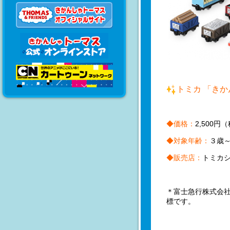
トミカ
「きか
◆価格：
2,500
円（
◆対象年齢：
３歳
◆販売店：
トミカ
＊富士急行株式会社
標です。