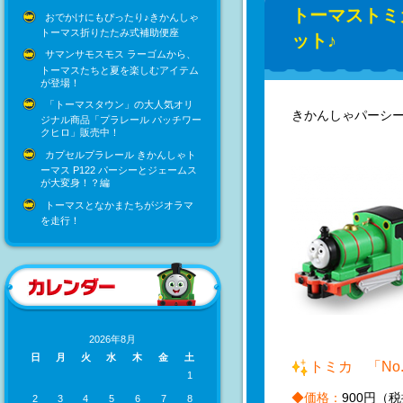
トーマストミ
おでかけにもぴったり♪きかんしゃ
トーマス折りたたみ式補助便座
ット♪
サマンサモスモス ラーゴムから、
トーマスたちと夏を楽しむアイテム
が登場！
「トーマスタウン」の大人気オリ
きかんしゃパーシ
ジナル商品「プラレール パッチワー
クヒロ」販売中！
カプセルプラレール きかんしゃト
ーマス P122 パーシーとジェームス
が大変身！？編
トーマスとなかまたちがジオラマ
を走行！
2026年8月
日
月
火
水
木
金
土
トミカ 「No
1
◆価格：
900
円（税
2
3
4
5
6
7
8