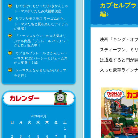
カプセルプラ
おでかけにもぴったり♪きかんしゃ
トーマス折りたたみ式補助便座
編♪
サマンサモスモス ラーゴムから、
トーマスたちと夏を楽しむアイテム
が登場！
「トーマスタウン」の大人気オリ
映画『キング・オ
ジナル商品「プラレール パッチワー
クヒロ」販売中！
スティーブン、ミ
カプセルプラレール きかんしゃト
ーマス P122 パーシーとジェームス
は通過すると門が
が大変身！？編
入った豪華ライン
トーマスとなかまたちがジオラマ
を走行！
2026年8月
日
月
火
水
木
金
土
1
2
3
4
5
6
7
8