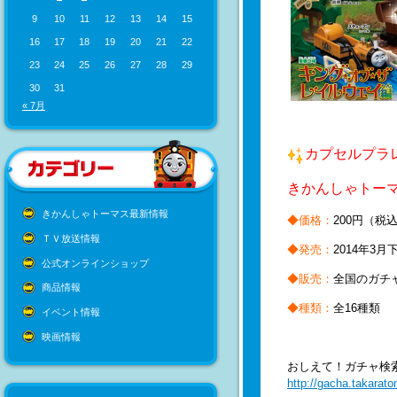
9
10
11
12
13
14
15
16
17
18
19
20
21
22
23
24
25
26
27
28
29
30
31
« 7月
カプセルプ
きかんしゃトー
きかんしゃトーマス最新情報
◆価格：
200円（税
ＴＶ放送情報
◆発売：
2014年3月
公式オンラインショップ
◆販売：
全国のガチ
商品情報
◆種類：
全16種類
イベント情報
映画情報
おしえて！ガチャ検
http://gacha.takarato