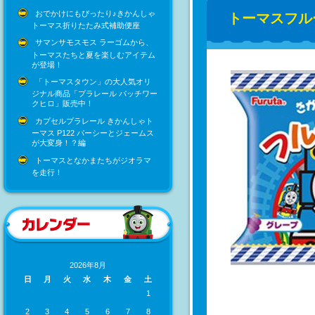
おでかけにもぴったり♪きかんしゃ
トーマスフル
トーマス折りたたみ式補助便座
サマンサモスモス ラーゴムから、
トーマスたちと夏を楽しむアイテム
が登場！
「トーマスタウン」の大人気オリ
ジナル商品「プラレール パッチワー
クヒロ」販売中！
カプセルプラレール きかんしゃト
ーマス P122 パーシーとジェームス
が大変身！？編
トーマスとなかまたちがジオラマ
を走行！
2026年8月
日
月
火
水
木
金
土
1
2
3
4
5
6
7
8