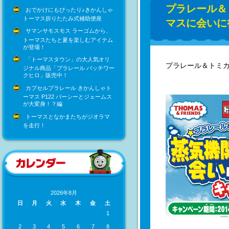
プラレール＆
おでかけにもぴったり♪きかんしゃ
トーマス折りたたみ式補助便座
マスに会いに
サマンサモスモス ラーゴムから、
トーマスたちと夏を楽しむアイテム
が登場！
「トーマスタウン」の大人気オリ
プラレール＆トミ
ジナル商品「プラレール パッチワー
クヒロ」販売中！
カプセルプラレール きかんしゃト
ーマス P122 パーシーとジェームス
が大変身！？編
トーマスとなかまたちがジオラマ
を走行！
2026年8月
日
月
火
水
木
金
土
1
2
3
4
5
6
7
8