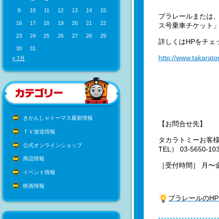
9
10
11
12
13
14
15
プラレールまたは
16
17
18
19
20
21
22
ス号乗車チケット」
23
24
25
26
27
28
29
詳しくはHPをチェ
30
31
http://www.takarato
« 7月
きかんしゃトーマス最新情報
【お問合せ先】
ＴＶ放送情報
タカラトミーお客
公式オンラインショップ
TEL） 03-5650-
商品情報
［受付時間］ 月〜金
イベント情報
映画情報
プラレールのH