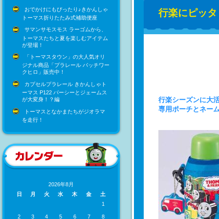
おでかけにもぴったり♪きかんしゃ
行楽にピッタ
トーマス折りたたみ式補助便座
サマンサモスモス ラーゴムから、
トーマスたちと夏を楽しむアイテム
が登場！
「トーマスタウン」の大人気オリ
ジナル商品「プラレール パッチワー
クヒロ」販売中！
カプセルプラレール きかんしゃト
ーマス P122 パーシーとジェームス
行楽シーズンに大活
が大変身！？編
専用ポーチとネー
トーマスとなかまたちがジオラマ
を走行！
2026年8月
日
月
火
水
木
金
土
1
2
3
4
5
6
7
8