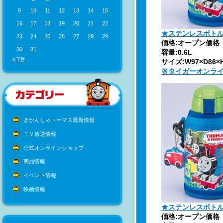
9
10
11
12
13
14
15
16
17
18
19
20
21
22
★ステンレスボトル＜
23
24
25
26
27
28
29
価格:オープン価格
30
31
容量:0.6L
« 7月
サイズ:W97×D86×
※タイガーオンラ
きかんしゃトーマス最新情報
ＴＶ放送情報
公式オンラインショップ
商品情報
イベント情報
映画情報
★ステンレスボトルM
価格:オープン価格