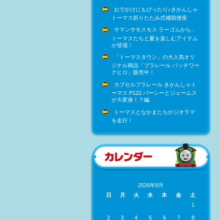
おでかけにもぴったり♪きかんしゃ
トーマス折りたたみ式補助便座
サマンサモスモス ラーゴムから、
トーマスたちと夏を楽しむアイテム
が登場！
「トーマスタウン」の大人気オリ
ジナル商品「プラレール パッチワー
クヒロ」販売中！
カプセルプラレール きかんしゃト
ーマス P122 パーシーとジェームス
が大変身！？編
トーマスとなかまたちがジオラマ
を走行！
2026年8月
日
月
火
水
木
金
土
1
2
3
4
5
6
7
8