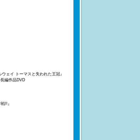
ルウェイ トーマスと失われた王冠』
長編作品DVD
戦!!』