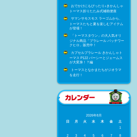
おでかけにもぴったり♪きかんしゃ
トーマス折りたたみ式補助便座
サマンサモスモス ラーゴムから、
トーマスたちと夏を楽しむアイテム
が登場！
「トーマスタウン」の大人気オリ
ジナル商品「プラレール パッチワー
クヒロ」販売中！
カプセルプラレール きかんしゃト
ーマス P122 パーシーとジェームス
が大変身！？編
トーマスとなかまたちがジオラマ
を走行！
2026年8月
日
月
火
水
木
金
土
1
2
3
4
5
6
7
8