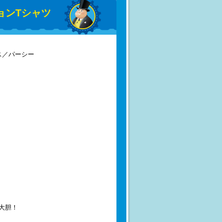
ョンTシャツ
ス／パーシー
大胆！