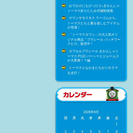
おでかけにもぴったり♪きかんしゃ
トーマス折りたたみ式補助便座
サマンサモスモス ラーゴムから、
トーマスたちと夏を楽しむアイテム
が登場！
「トーマスタウン」の大人気オリ
ジナル商品「プラレール パッチワー
クヒロ」販売中！
カプセルプラレール きかんしゃト
ーマス P122 パーシーとジェームス
が大変身！？編
トーマスとなかまたちがジオラマ
を走行！
2026年8月
日
月
火
水
木
金
土
1
2
3
4
5
6
7
8