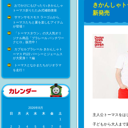
きかんしゃト
おでかけにもぴったり♪きかんしゃ
トーマス折りたたみ式補助便座
新発売
サマンサモスモス ラーゴムから、
トーマスたちと夏を楽しむアイテム
が登場！
「トーマスタウン」の大人気オリ
ジナル商品「プラレール パッチワー
クヒロ」販売中！
カプセルプラレール きかんしゃト
ーマス P122 パーシーとジェームス
が大変身！？編
トーマスとなかまたちがジオラマ
を走行！
2026年8月
日
月
火
水
木
金
土
主人公トーマスをは
1
子どもから大人まで
2
3
4
5
6
7
8