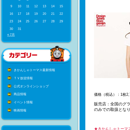
9
10
11
12
13
14
15
16
17
18
19
20
21
22
23
24
25
26
27
28
29
30
31
« 7月
きかんしゃトーマス最新情報
ＴＶ放送情報
公式オンラインショップ
価格（税込）：1枚2,
商品情報
イベント情報
販売店：全国のグ
のみでの取扱となり
映画情報
★きかんしゃトーマス