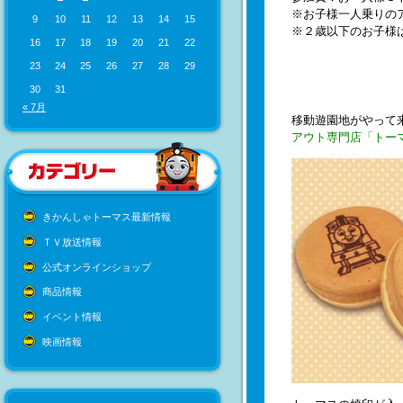
※お子様一人乗りの
9
10
11
12
13
14
15
※２歳以下のお子様
16
17
18
19
20
21
22
23
24
25
26
27
28
29
30
31
« 7月
移動遊園地がやって
アウト専門店「トー
きかんしゃトーマス最新情報
ＴＶ放送情報
公式オンラインショップ
商品情報
イベント情報
映画情報