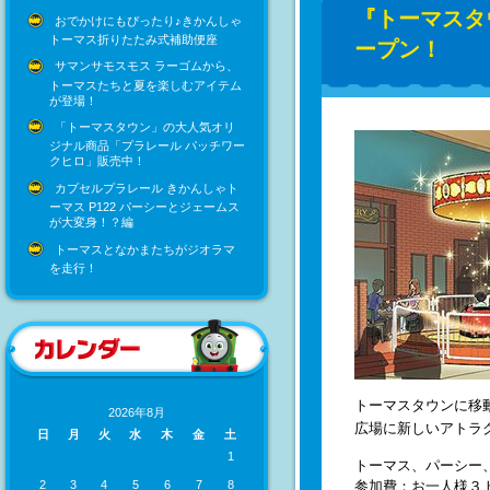
『トーマスタウ
おでかけにもぴったり♪きかんしゃ
トーマス折りたたみ式補助便座
ープン！
サマンサモスモス ラーゴムから、
トーマスたちと夏を楽しむアイテム
が登場！
「トーマスタウン」の大人気オリ
ジナル商品「プラレール パッチワー
クヒロ」販売中！
カプセルプラレール きかんしゃト
ーマス P122 パーシーとジェームス
が大変身！？編
トーマスとなかまたちがジオラマ
を走行！
トーマスタウンに移
2026年8月
広場に新しいアトラ
日
月
火
水
木
金
土
1
トーマス、パーシー
参加費：お一人様３
2
3
4
5
6
7
8