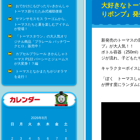
大好きなトー
おでかけにもぴったり♪きかんしゃ
トーマス折りたたみ式補助便座
りポンプ』発
サマンサモスモス ラーゴムから、
トーマスたちと夏を楽しむアイテム
が登場！
「トーマスタウン」の大人気オリ
新発売のトーマスの
ジナル商品「プラレール パッチワー
プ』が大人気！！
クヒロ」販売中！
ボトル容器（250m
カプセルプラレール きかんしゃト
ジが流れ、子どもた
ーマス P122 パーシーとジェームス
が大変身！？編
キャラクターボイス
トーマスとなかまたちがジオラマ
を走行！
「ぼく トーマスし
が押す度にランダム
2026年8月
日
月
火
水
木
金
土
1
2
3
4
5
6
7
8