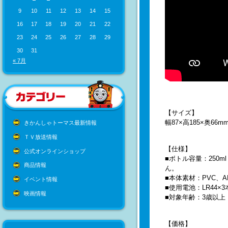
9
10
11
12
13
14
15
16
17
18
19
20
21
22
23
24
25
26
27
28
29
30
31
« 7月
【サイズ】
幅87×高185×奥66
きかんしゃトーマス最新情報
ＴＶ放送情報
【仕様】
公式オンラインショップ
■ボトル容量：250
商品情報
ん。
■本体素材：PVC、A
イベント情報
■使用電池：LR44
映画情報
■対象年齢：3歳以上
【価格】