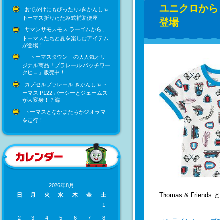
ユニクロから
おでかけにもぴったり♪きかんしゃ
トーマス折りたたみ式補助便座
登場
サマンサモスモス ラーゴムから、
トーマスたちと夏を楽しむアイテム
が登場！
「トーマスタウン」の大人気オリ
ジナル商品「プラレール パッチワー
クヒロ」販売中！
カプセルプラレール きかんしゃト
ーマス P122 パーシーとジェームス
が大変身！？編
トーマスとなかまたちがジオラマ
を走行！
2026年8月
Thomas & Fri
日
月
火
水
木
金
土
1
2
3
4
5
6
7
8