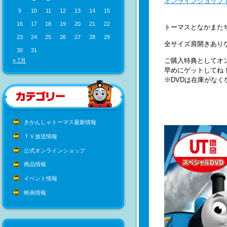
オンラインショップ
9
10
11
12
13
14
15
16
17
18
19
20
21
22
トーマスとなかまた
23
24
25
26
27
28
29
全サイズ肩開きあり
30
31
ご購入特典としてオ
« 7月
早めにゲットしてね
※DVDは在庫がな
きかんしゃトーマス最新情報
ＴＶ放送情報
公式オンラインショップ
商品情報
イベント情報
映画情報