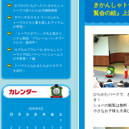
きかんしゃト
おでかけにもぴったり♪きかんしゃ
トーマス折りたたみ式補助便座
覧会の絵』上
サマンサモスモス ラーゴムから、
トーマスたちと夏を楽しむアイテム
が登場！
「トーマスタウン」の大人気オリ
ジナル商品「プラレール パッチワー
クヒロ」販売中！
カプセルプラレール きかんしゃト
ーマス P122 パーシーとジェームス
が大変身！？編
トーマスとなかまたちがジオラマ
を走行！
ひらかたパークで、
す！
ショーの観覧は無料
2026年8月
小さなお子様も大喜
日
月
火
水
木
金
土
1
2
3
4
5
6
7
8