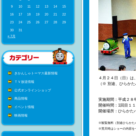
9
10
11
12
13
14
15
16
17
18
19
20
21
22
23
24
25
26
27
28
29
30
31
« 7月
きかんしゃトーマス最新情報
４月２４日（日）は
ＴＶ放送情報
（※ 別途、ひらか
公式オンラインショップ
商品情報
実施期間：平成２８
開催時間：1回目１
イベント情報
開催場所：ひらかた
映画情報
※観覧無料
（別途ひらかた
※荒天時はショーの内容を