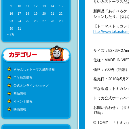
りいろのトーマスだ
9
10
11
12
13
14
15
新商品「あそべる
16
17
18
19
20
21
22
ションしたり、おは
23
24
25
26
27
28
29
【トーマストミカシ
30
31
http://www.takaratom
« 7月
サイズ：82×39×27m
仕様：MADE IN VIE
価格：700円（税別
きかんしゃトーマス最新情報
ＴＶ放送情報
発売日：2016年5月
公式オンラインショップ
主な販路：トミカシ
商品情報
トミカ公式ホーム
イベント情報
お問い合わせ：【タカ
映画情報
17時）
© TOMY 「トミ