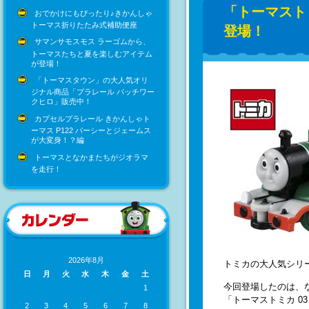
「トーマスト
おでかけにもぴったり♪きかんしゃ
トーマス折りたたみ式補助便座
登場！
サマンサモスモス ラーゴムから、
トーマスたちと夏を楽しむアイテム
が登場！
「トーマスタウン」の大人気オリ
ジナル商品「プラレール パッチワー
クヒロ」販売中！
カプセルプラレール きかんしゃト
ーマス P122 パーシーとジェームス
が大変身！？編
トーマスとなかまたちがジオラマ
を走行！
2026年8月
トミカの大人気シリ
日
月
火
水
木
金
土
今回登場したのは、な
1
「トーマストミカ 0
2
3
4
5
6
7
8