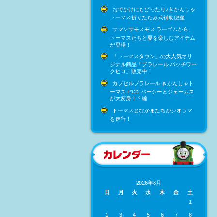
おでかけにもぴったり♪きかんしゃ
トーマス折りたたみ式補助便座
サマンサモスモス ラーゴムから、
トーマスたちと夏を楽しむアイテム
が登場！
「トーマスタウン」の大人気オリ
ジナル商品「プラレール パッチワー
クヒロ」販売中！
カプセルプラレール きかんしゃト
ーマス P122 パーシーとジェームス
が大変身！？編
トーマスとなかまたちがジオラマ
を走行！
2026年8月
日
月
火
水
木
金
土
1
2
3
4
5
6
7
8