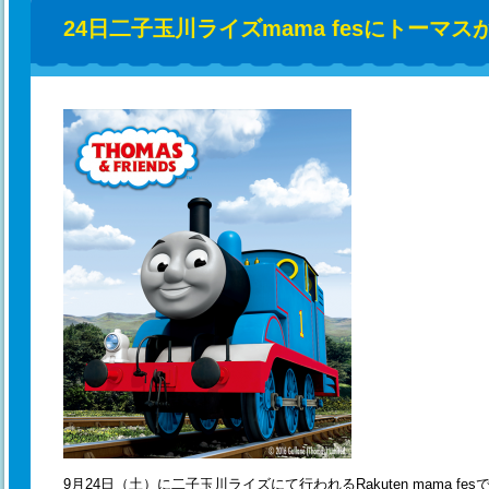
24日二子玉川ライズmama fesにトーマ
9月24日（土）に二子玉川ライズにて行われるRakuten mama 