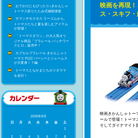
映画を再現！
おでかけにもぴったり♪きかんしゃ
トーマス折りたたみ式補助便座
ス・スキフ・
サマンサモスモス ラーゴムから、
トーマスたちと夏を楽しむアイテム
が登場！
「トーマスタウン」の大人気オリ
ジナル商品「プラレール パッチワー
クヒロ」販売中！
カプセルプラレール きかんしゃト
ーマス P122 パーシーとジェームス
が大変身！？編
トーマスとなかまたちがジオラマ
を走行！
映画きかんしゃトー
2026年8月
ールで登場！トーマ
日
月
火
水
木
金
土
そしてダイナマイト
1
2
3
4
5
6
7
8