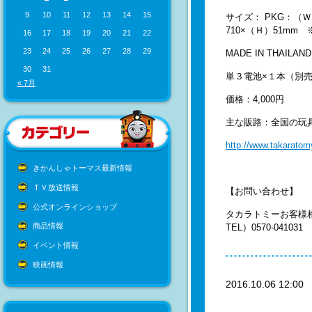
9
10
11
12
13
14
15
サイズ： PKG：（Ｗ
710×（Ｈ）51mm
16
17
18
19
20
21
22
23
24
25
26
27
28
29
MADE IN THAILAND
30
31
単３電池×１本（別
« 7月
価格：4,000円
主な販路：全国の玩
http://www.takaratomy
きかんしゃトーマス最新情報
ＴＶ放送情報
【お問い合わせ】
公式オンラインショップ
タカラトミーお客様
商品情報
TEL）0570-041031
イベント情報
映画情報
2016.10.06 12:0