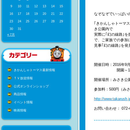
9
10
11
12
13
14
15
なぞなぞでいっぱい
16
17
18
19
20
21
22
23
24
25
26
27
28
29
｢きかんしゃトーマ
き公園内で
30
31
実際に｢幻の線路｣
« 7月
で、ご家族での参加
見事｢幻の線路｣を
開催日時：2016年9月1
開園～17:00（
きかんしゃトーマス最新情報
ＴＶ放送情報
開催場所：みさき公
公式オンラインショップ
参加料：500円（み
商品情報
http://www.takarush.
イベント情報
お問い合わせ： 072-
映画情報