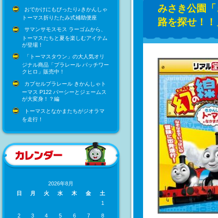
みさき公園「
おでかけにもぴったり♪きかんしゃ
トーマス折りたたみ式補助便座
路を探せ！！
サマンサモスモス ラーゴムから、
トーマスたちと夏を楽しむアイテム
が登場！
「トーマスタウン」の大人気オリ
ジナル商品「プラレール パッチワー
クヒロ」販売中！
カプセルプラレール きかんしゃト
ーマス P122 パーシーとジェームス
が大変身！？編
トーマスとなかまたちがジオラマ
を走行！
2026年8月
日
月
火
水
木
金
土
1
2
3
4
5
6
7
8