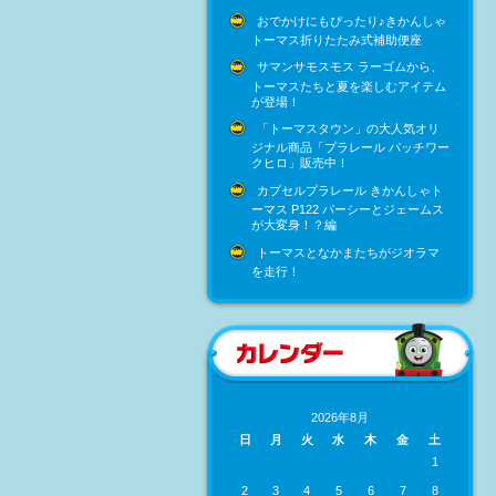
おでかけにもぴったり♪きかんしゃ
トーマス折りたたみ式補助便座
サマンサモスモス ラーゴムから、
トーマスたちと夏を楽しむアイテム
が登場！
「トーマスタウン」の大人気オリ
ジナル商品「プラレール パッチワー
クヒロ」販売中！
カプセルプラレール きかんしゃト
ーマス P122 パーシーとジェームス
が大変身！？編
トーマスとなかまたちがジオラマ
を走行！
2026年8月
日
月
火
水
木
金
土
1
2
3
4
5
6
7
8