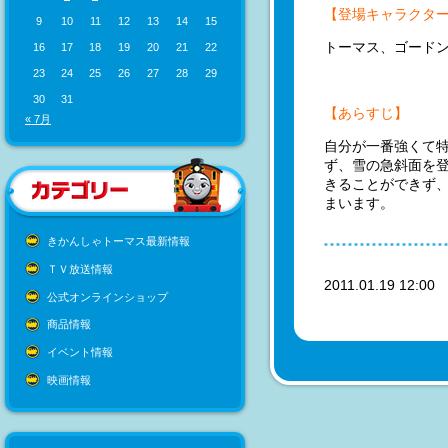
【登場キャラクタ
9
10
11
12
13
14
15
トーマス、ゴード
16
17
18
19
20
21
22
23
24
25
26
27
28
29
30
31
【あらすじ】
« 7月
自分が一番強くて
ず、雪の急斜面を
きることができず
まいます。
きかんしゃトーマス最新情報
ＴＶ放送情報
2011.01.19 12:0
公式オンラインショップ
商品情報
イベント情報
映画情報