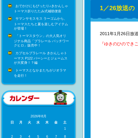
おでかけにもぴったり♪きかんしゃ
1／26放送
トーマス折りたたみ式補助便座
サマンサモスモス ラーゴムから、
トーマスたちと夏を楽しむアイテム
が登場！
2011年1月26日放
「トーマスタウン」の大人気オリ
ジナル商品「プラレール パッチワー
『ゆきのひのでき
クヒロ」販売中！
カプセルプラレール きかんしゃト
ーマス P122 パーシーとジェームス
が大変身！？編
トーマスとなかまたちがジオラマ
を走行！
2026年8月
日
月
火
水
木
金
土
1
2
3
4
5
6
7
8