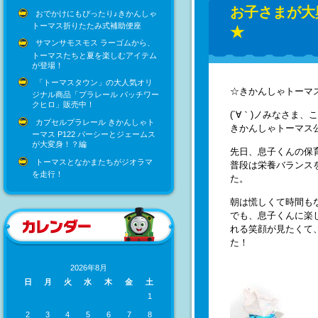
お子さまが大
おでかけにもぴったり♪きかんしゃ
トーマス折りたたみ式補助便座
★
サマンサモスモス ラーゴムから、
トーマスたちと夏を楽しむアイテム
が登場！
「トーマスタウン」の大人気オリ
☆きかんしゃトーマ
ジナル商品「プラレール パッチワー
クヒロ」販売中！
(´∀｀)ノみなさま、
カプセルプラレール きかんしゃト
きかんしゃトーマス
ーマス P122 パーシーとジェームス
が大変身！？編
先日、息子くんの保
トーマスとなかまたちがジオラマ
普段は栄養バランス
を走行！
た。
朝は慌しくて時間も
でも、息子くんに楽
れる笑顔が見たくて
た！
2026年8月
日
月
火
水
木
金
土
1
2
3
4
5
6
7
8