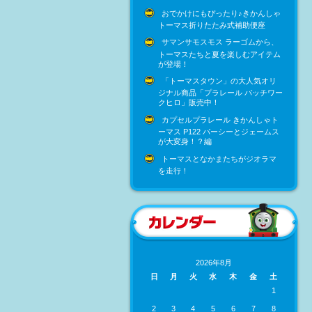
おでかけにもぴったり♪きかんしゃ
トーマス折りたたみ式補助便座
サマンサモスモス ラーゴムから、
トーマスたちと夏を楽しむアイテム
が登場！
「トーマスタウン」の大人気オリ
ジナル商品「プラレール パッチワー
クヒロ」販売中！
カプセルプラレール きかんしゃト
ーマス P122 パーシーとジェームス
が大変身！？編
トーマスとなかまたちがジオラマ
を走行！
2026年8月
日
月
火
水
木
金
土
1
2
3
4
5
6
7
8