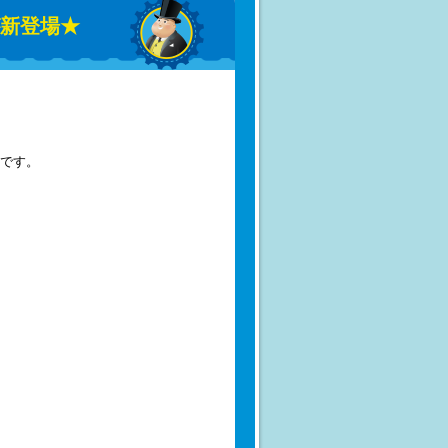
が新登場★
です。