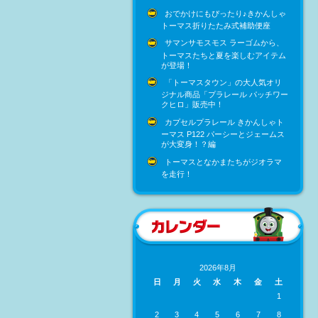
おでかけにもぴったり♪きかんしゃ
トーマス折りたたみ式補助便座
サマンサモスモス ラーゴムから、
トーマスたちと夏を楽しむアイテム
が登場！
「トーマスタウン」の大人気オリ
ジナル商品「プラレール パッチワー
クヒロ」販売中！
カプセルプラレール きかんしゃト
ーマス P122 パーシーとジェームス
が大変身！？編
トーマスとなかまたちがジオラマ
を走行！
2026年8月
日
月
火
水
木
金
土
1
2
3
4
5
6
7
8