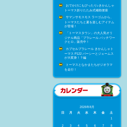
おでかけにもぴったり♪きかんしゃ
トーマス折りたたみ式補助便座
サマンサモスモス ラーゴムから、
トーマスたちと夏を楽しむアイテム
が登場！
「トーマスタウン」の大人気オリ
ジナル商品「プラレール パッチワー
クヒロ」販売中！
カプセルプラレール きかんしゃト
ーマス P122 パーシーとジェームス
が大変身！？編
トーマスとなかまたちがジオラマ
を走行！
2026年8月
日
月
火
水
木
金
土
1
2
3
4
5
6
7
8