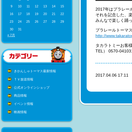
9
10
11
12
13
14
15
2017年はプラレ
16
17
18
19
20
21
22
それを記念した、楽
みんなで楽しく踊
23
24
25
26
27
28
29
30
31
プラレールトーマ
http://www.takarato
« 7月
タカラトミーお客
TEL） 0570-
きかんしゃトーマス最新情報
2017.04.06 17:1
ＴＶ放送情報
公式オンラインショップ
商品情報
イベント情報
映画情報