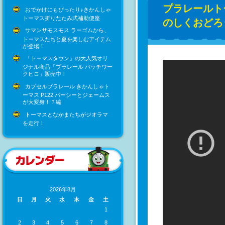
プラレールト
おでかけにもぴったり♪きかんしゃ
トーマス折りたたみ式補助便座
のしくおどろ
サマンサモスモス ラーゴムから、
トーマスたちと夏を楽しむアイテム
が登場！
「トーマスタウン」の大人気オリ
ジナル商品「プラレール パッチワー
クヒロ」販売中！
カプセルプラレール きかんしゃト
ーマス P122 パーシーとジェームス
が大変身！？編
トーマスとなかまたちがジオラマ
を走行！
2026年8月
日
月
火
水
木
金
土
1
2
3
4
5
6
7
8