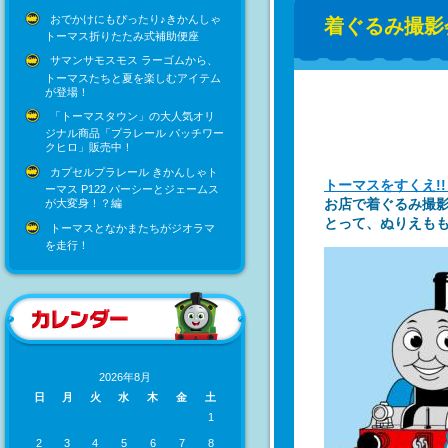
おでかけにもぴったり♪きかんしゃ
着ぐるみ撮影
トーマス折りたたみ式補助便座
サマンサモスモス ラーゴムから、
トーマスたちと夏を楽しむアイテム
が登場！
「トーマスタウン」の大人気オリ
ジナル商品「プラレール パッチワー
クヒロ」販売中！
カプセルプラレール きかんしゃト
トーマスをすくえ!
ーマス P122 パーシーとジェームス
お店で着ぐるみ撮影
が大変身！？編
とって、ぬりえもも
トーマスとなかまたちがジオラマ
を走行！
2026年8月
日
月
火
水
木
金
土
1
2
3
4
5
6
7
8