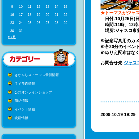
9
10
11
12
13
14
15
★トーマスがジャス
16
17
18
19
20
21
22
日付:10月25日(日
23
24
25
26
27
28
29
時間:11時、12時、
場所:ジャスコ東雲
30
31
« 7月
※記念写真用のカ
※各20分のイベン
※ぬりえ配布はな
お問合せ先:
ジャス
きかんしゃトーマス最新情報
ＴＶ放送情報
公式オンラインショップ
商品情報
イベント情報
2009.10.19 19:2
映画情報