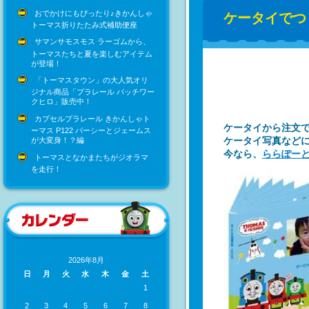
おでかけにもぴったり♪きかんしゃ
ケータイでつ
トーマス折りたたみ式補助便座
サマンサモスモス ラーゴムから、
トーマスたちと夏を楽しむアイテム
が登場！
「トーマスタウン」の大人気オリ
ジナル商品「プラレール パッチワー
クヒロ」販売中！
カプセルプラレール きかんしゃト
ケータイから注文
ーマス P122 パーシーとジェームス
ケータイ写真など
が大変身！？編
今なら、
ららぽー
トーマスとなかまたちがジオラマ
を走行！
2026年8月
日
月
火
水
木
金
土
1
2
3
4
5
6
7
8