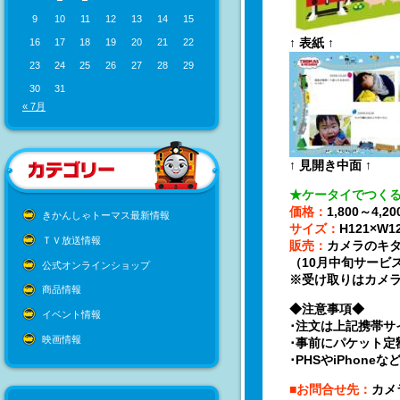
9
10
11
12
13
14
15
↑ 表紙 ↑
16
17
18
19
20
21
22
23
24
25
26
27
28
29
30
31
« 7月
↑ 見開き中面 ↑
★ケータイでつくるフ
価格：
1,800～4
きかんしゃトーマス最新情報
サイズ：
H121×W
ＴＶ放送情報
販売：
カメラのキタ
（10月中旬サービ
公式オンラインショップ
※受け取りはカメ
商品情報
◆注意事項◆
イベント情報
･注文は上記携帯サ
映画情報
･事前にパケット定
･PHSやiPhon
■お問合せ先：
カメ