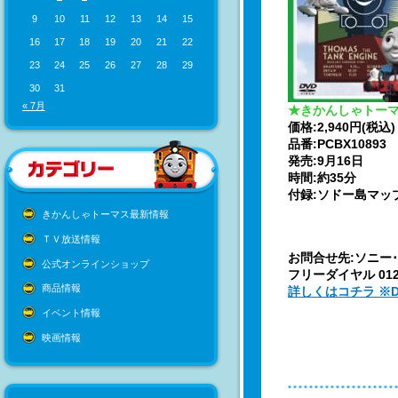
9
10
11
12
13
14
15
16
17
18
19
20
21
22
23
24
25
26
27
28
29
30
31
« 7月
★きかんしゃトーマ
価格:2,940円(税込)
品番:PCBX10893
発売:9月16日
時間:約35分
付録:ソドー島マッ
きかんしゃトーマス最新情報
ＴＶ放送情報
お問合せ先:ソニー
公式オンラインショップ
フリーダイヤル 0120-
商品情報
詳しくはコチラ ※
イベント情報
映画情報