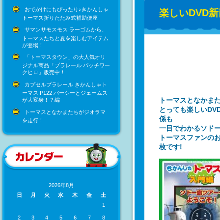
おでかけにもぴったり♪きかんしゃ
楽しいDVD新
トーマス折りたたみ式補助便座
サマンサモスモス ラーゴムから、
トーマスたちと夏を楽しむアイテム
が登場！
「トーマスタウン」の大人気オリ
ジナル商品「プラレール パッチワー
クヒロ」販売中！
カプセルプラレール きかんしゃト
ーマス P122 パーシーとジェームス
トーマスとなかま
が大変身！？編
とっても楽しいDV
トーマスとなかまたちがジオラマ
係も
を走行！
一目でわかるソド
トーマスファンの
枚です!
2026年8月
日
月
火
水
木
金
土
1
2
3
4
5
6
7
8