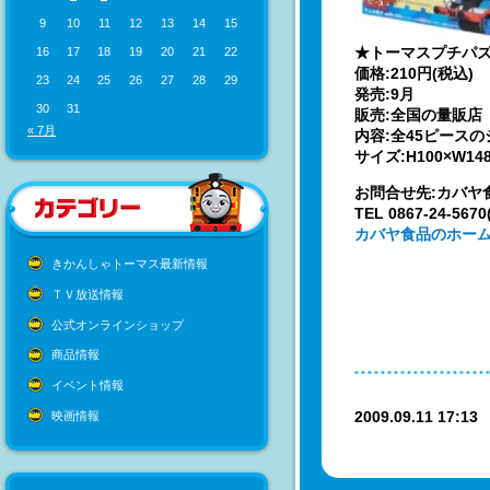
9
10
11
12
13
14
15
★トーマスプチパ
16
17
18
19
20
21
22
価格:210円(税込)
23
24
25
26
27
28
29
発売:9月
30
31
販売:全国の量販店
« 7月
内容:全45ピース
サイズ:H100×W1
お問合せ先:カバヤ
TEL 0867-24-5
カバヤ食品のホー
きかんしゃトーマス最新情報
ＴＶ放送情報
公式オンラインショップ
商品情報
イベント情報
2009.09.11 17:1
映画情報