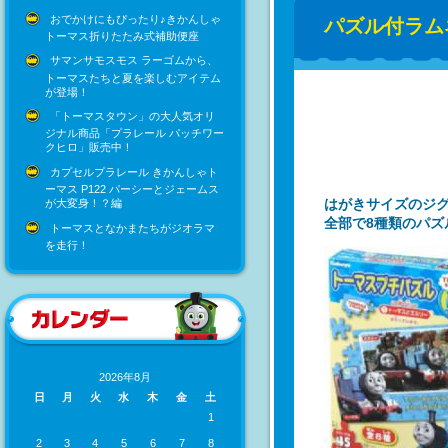
おでかけにもぴったり♪きかんしゃ
パズル付ラム
トーマス折りたたみ式補助便座
サマンサモスモス ラーゴムから、
トーマスたちと夏を楽しむアイテム
が登場！
「トーマスタウン」の大人気オリ
ジナル商品「プラレール パッチワー
クヒロ」販売中！
カプセルプラレール きかんしゃト
ーマス P122 パーシーとジェームス
はがきサイズのジグ
が大変身！？編
全部で8種類のパズ
トーマスとなかまたちがジオラマ
を走行！
2026年8月
日
月
火
水
木
金
土
1
2
3
4
5
6
7
8