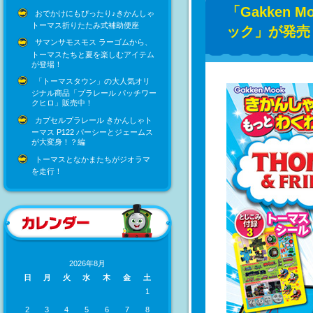
「Gakken
おでかけにもぴったり♪きかんしゃ
トーマス折りたたみ式補助便座
ック」が発売
サマンサモスモス ラーゴムから、
トーマスたちと夏を楽しむアイテム
が登場！
「トーマスタウン」の大人気オリ
ジナル商品「プラレール パッチワー
クヒロ」販売中！
カプセルプラレール きかんしゃト
ーマス P122 パーシーとジェームス
が大変身！？編
トーマスとなかまたちがジオラマ
を走行！
2026年8月
日
月
火
水
木
金
土
1
2
3
4
5
6
7
8