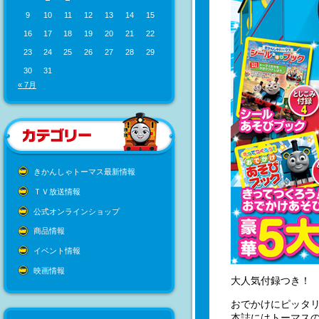
9
10
11
12
13
14
15
16
17
18
19
20
21
22
23
24
25
26
27
28
29
30
31
« 7月
きかんしゃトーマス最新情報
ＴＶ放送情報
公式オンラインショップ
商品情報
イベント情報
映画情報
大人気付録つき！ 
おでかけにピッタリ
本誌にはトーマス