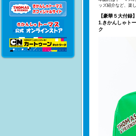
ッズ紹介など、楽
【豪華５大付録
1.きかんしゃト
ク