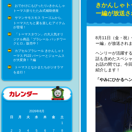
きかんしゃト
おでかけにもぴったり♪きかんしゃ
トーマス折りたたみ式補助便座
ー編が放送さ
サマンサモスモス ラーゴムから、
トーマスたちと夏を楽しむアイテム
が登場！
「トーマスタウン」の大人気オリ
8月11日（金・祝
ジナル商品「プラレール パッチワー
ー編」が放送され
クヒロ」販売中！
カプセルプラレール きかんしゃト
ヘンリーが活躍す
ーマス P122 パーシーとジェームス
話も含めたスペシャ
が大変身！？編
お話の間では、今
トーマスとなかまたちがジオラマ
紹介します！
を走行！
「やみにひかるヘ
2026年8月
日
月
火
水
木
金
土
1
2
3
4
5
6
7
8