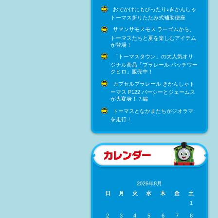
おでかけにもぴったり♪きかんしゃ
トーマス折りたたみ式補助便座
サマンサモスモス ラーゴムから、
トーマスたちと夏を楽しむアイテム
が登場！
「トーマスタウン」の大人気オリ
ジナル商品「プラレール パッチワー
クヒロ」販売中！
カプセルプラレール きかんしゃト
ーマス P122 パーシーとジェームス
が大変身！？編
トーマスとなかまたちがジオラマ
を走行！
2026年8月
日
月
火
水
木
金
土
1
2
3
4
5
6
7
8