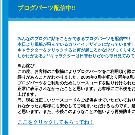
ブログパーツ配信中!!
みんなのブログに貼ることができるブログパーツを配信中!!
本日より風船が飛んでいるカワイイデザインになっています!
キャラクターをクリックすると何が起こるかな!?びっくりす
しかけがあるよ!!キャラクターは日替わりだから毎日見てみて
※お詫び
この度、お客様のご指摘によりブログパーツをご利用頂く際
誤りがあることがわかりました。2009年3月中頃より同年8
ブログパーツをご利用のためにソースコードを貼り付けられ
正常に表示されなかったことと思います。お客様にご不便を
上げます。
尚、現在は正しいソースコードをご提供させていただいてお
れなかったお客様にも安心してご利用いただけるものです。
と思います。また、今後このようなことの無いよう再発防止
ここをクリックしてもらってね！