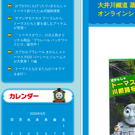
大井川鐵道 
おでかけにもぴったり♪きかんしゃ
トーマス折りたたみ式補助便座
オンラインシ
サマンサモスモス ラーゴムから、
トーマスたちと夏を楽しむアイテム
が登場！
「トーマスタウン」の大人気オリ
ジナル商品「プラレール パッチワー
クヒロ」販売中！
カプセルプラレール きかんしゃト
ーマス P122 パーシーとジェームス
が大変身！？編
トーマスとなかまたちがジオラマ
を走行！
2026年8月
日
月
火
水
木
金
土
1
2
3
4
5
6
7
8