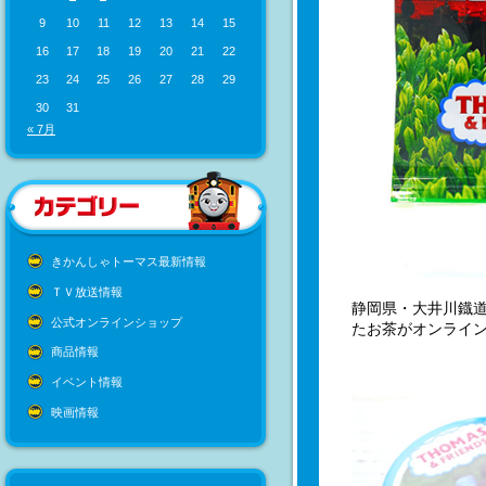
9
10
11
12
13
14
15
16
17
18
19
20
21
22
23
24
25
26
27
28
29
30
31
« 7月
きかんしゃトーマス最新情報
ＴＶ放送情報
静岡県・大井川鐡
公式オンラインショップ
たお茶がオンライ
商品情報
イベント情報
映画情報