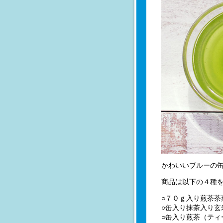
かわいいブルーの
商品は以下の４種
○７０ｇ入り煎茶茶
○缶入り抹茶入り玄
○缶入り煎茶（ティ