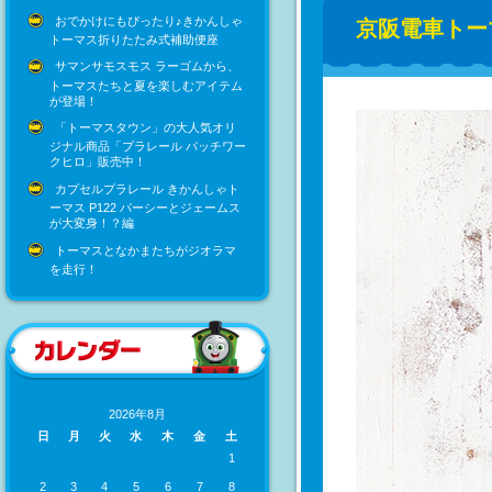
おでかけにもぴったり♪きかんしゃ
京阪電車トー
トーマス折りたたみ式補助便座
サマンサモスモス ラーゴムから、
トーマスたちと夏を楽しむアイテム
が登場！
「トーマスタウン」の大人気オリ
ジナル商品「プラレール パッチワー
クヒロ」販売中！
カプセルプラレール きかんしゃト
ーマス P122 パーシーとジェームス
が大変身！？編
トーマスとなかまたちがジオラマ
を走行！
2026年8月
日
月
火
水
木
金
土
1
2
3
4
5
6
7
8