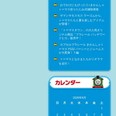
おでかけにもぴったり♪きかんしゃ
トーマス折りたたみ式補助便座
サマンサモスモス ラーゴムから、
トーマスたちと夏を楽しむアイテム
が登場！
「トーマスタウン」の大人気オリ
ジナル商品「プラレール パッチワー
クヒロ」販売中！
カプセルプラレール きかんしゃト
ーマス P122 パーシーとジェームス
が大変身！？編
トーマスとなかまたちがジオラマ
を走行！
2026年8月
日
月
火
水
木
金
土
1
2
3
4
5
6
7
8