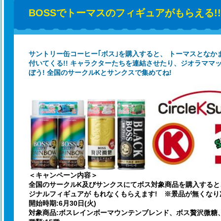
BOSSでトーマスのフィギュアがもらえる!!
サントリー缶コーヒー｢ボス｣を購入すると、 トーマスとな
付いてくる!! キャラクターたちを連結させたり、ジオラママ
ぼう! 全国のサークルKとサンクスで集めてね!
＜キャンペーン内容＞
全国のサークルK及びサンクスにてボス対象商品を購入すると
ジナルフィギュアが もれなくもらえます! ※景品が無くな
開始時期:6月30日(火)
対象商品:ボスレインボーマウンテンブレンド、ボス贅沢微糖