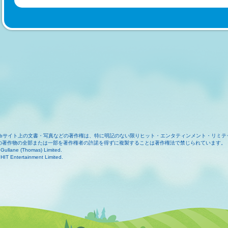
ebサイト上の文書・写真などの著作権は、特に明記のない限りヒット・エンタティンメント・リミテ
の著作物の全部または一部を著作権者の許諾を得ずに複製することは著作権法で禁じられています。
Gullane (Thomas) Limited.
HIT Entertainment Limited.