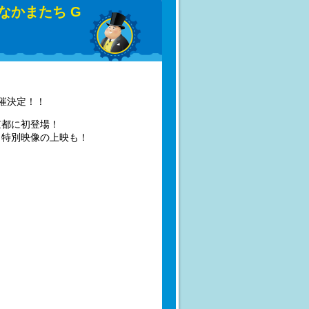
なかまたち G
開催決定！！
京都に初登場！
、特別映像の上映も！