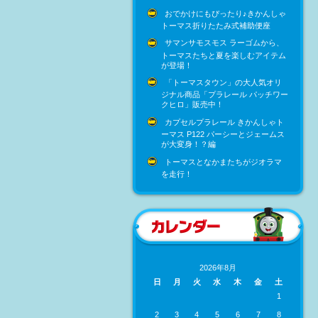
おでかけにもぴったり♪きかんしゃ
トーマス折りたたみ式補助便座
サマンサモスモス ラーゴムから、
トーマスたちと夏を楽しむアイテム
が登場！
「トーマスタウン」の大人気オリ
ジナル商品「プラレール パッチワー
クヒロ」販売中！
カプセルプラレール きかんしゃト
ーマス P122 パーシーとジェームス
が大変身！？編
トーマスとなかまたちがジオラマ
を走行！
2026年8月
日
月
火
水
木
金
土
1
2
3
4
5
6
7
8