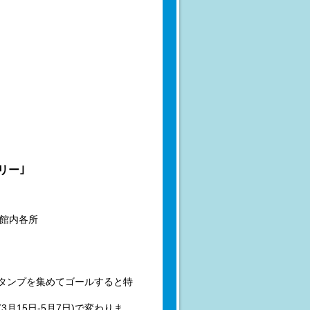
リー｣
び館内各所
タンプを集めてゴールすると特
3月15日-5月7日)で変わりま