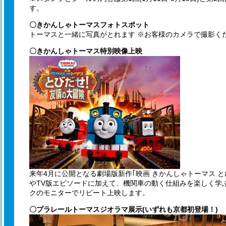
す。
〇きかんしゃトーマスフォトスポット
トーマスと一緒に写真がとれます ※お客様のカメラで撮影く
〇きかんしゃトーマス特別映像上映
来年4月に公開となる劇場版新作｢映画 きかんしゃトーマス 
やTV版エピソードに加えて、機関車の動く仕組みを楽しく学
クのモニターでリピート上映します。
〇プラレールトーマスジオラマ展示(いずれも京都初登場！)