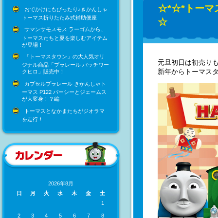
☆*☆*トーマ
おでかけにもぴったり♪きかんしゃ
トーマス折りたたみ式補助便座
☆
サマンサモスモス ラーゴムから、
トーマスたちと夏を楽しむアイテム
が登場！
「トーマスタウン」の大人気オリ
元旦初日は初売り
ジナル商品「プラレール パッチワー
新年からトーマス
クヒロ」販売中！
カプセルプラレール きかんしゃト
ーマス P122 パーシーとジェームス
が大変身！？編
トーマスとなかまたちがジオラマ
を走行！
2026年8月
日
月
火
水
木
金
土
1
2
3
4
5
6
7
8