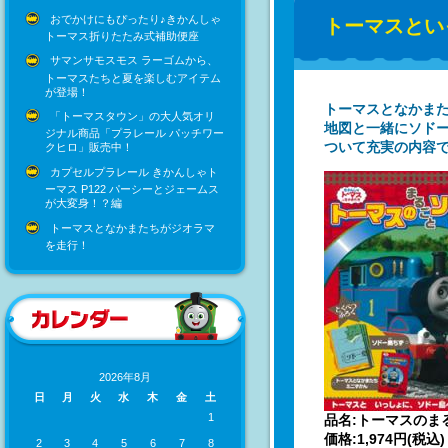
おでかけにもぴったり♪きかんしゃ
トーマスとい
トーマス折りたたみ式補助便座
サマンサモスモス ラーゴムから、
トーマスたちと夏を楽しむアイテム
が登場！
トーマスとなかま
「トーマスタウン」の大人気オリ
地図と一緒にソドー
ジナル商品「プラレール パッチワー
ついて充実の内容で
クヒロ」販売中！
カプセルプラレール きかんしゃト
ーマス P122 パーシーとジェームス
が大変身！？編
トーマスとなかまたちがジオラマ
を走行！
2026年8月
日
月
火
水
木
金
土
1
品名:トーマスのま
価格:1,974円(税込)
2
3
4
5
6
7
8