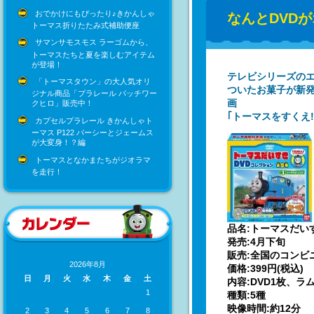
おでかけにもぴったり♪きかんしゃ
なんとDVD
トーマス折りたたみ式補助便座
サマンサモスモス ラーゴムから、
トーマスたちと夏を楽しむアイテム
が登場！
テレビシリーズのエ
「トーマスタウン」の大人気オリ
ついたお菓子が新発
ジナル商品「プラレール パッチワー
画
クヒロ」販売中！
｢トーマスをすくえ
カプセルプラレール きかんしゃト
ーマス P122 パーシーとジェームス
が大変身！？編
トーマスとなかまたちがジオラマ
を走行！
品名:トーマスだい
発売:4月下旬
販売:全国のコンビ
2026年8月
価格:399円(税込)
日
月
火
水
木
金
土
内容:DVD1枚、ラ
1
種類:5種
映像時間:約12分
2
3
4
5
6
7
8