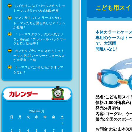
おでかけにもぴったり♪きかんしゃ
こども用スイ
トーマス折りたたみ式補助便座
サマンサモスモス ラーゴムから、
トーマスたちと夏を楽しむアイテム
が登場！
本体カラーとケース
「トーマスタウン」の大人気オリ
専用のケースはト
ジナル商品「プラレール パッチワー
で、大活躍
クヒロ」販売中！
間違いなし!
カプセルプラレール きかんしゃト
ーマス P122 パーシーとジェームス
が大変身！？編
トーマスとなかまたちがジオラマ
を走行！
品名:こども用スイ
価格:1,600円(税込)
発売:4月初旬
2026年8月
内容:ゴーグル、ケ
日
月
火
水
木
金
土
販売:全国のスポー
1
お問合せ先:山本光学
2
3
4
5
6
7
8