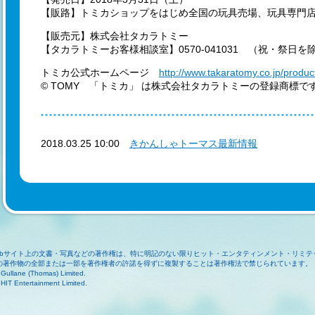
【販路】トミカショップをはじめ全国の玩具売場、玩具専門店
【販売元】株式会社タカラトミー
【タカラトミーお客様相談室】0570-041031 （祝・祭日を
トミカ公式ホームページ
http://www.takaratomy.co.jp/produc
© TOMY 「トミカ」 は株式会社タカラトミーの登録商標で
2018.03.25 10:00
きかんしゃトーマス最新情報
ebサイト上の文書・写真などの著作権は、特に明記のない限りヒット・エンタティンメント・リミテ
の著作物の全部または一部を著作権者の許諾を得ずに複製することは著作権法で禁じられています。
Gullane (Thomas) Limited.
HIT Entertainment Limited.