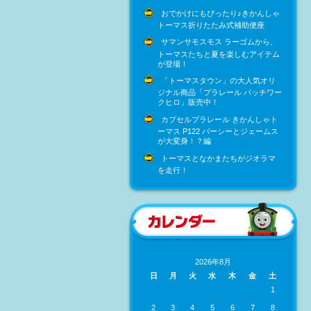
おでかけにもぴったり♪きかんしゃ
トーマス折りたたみ式補助便座
サマンサモスモス ラーゴムから、
トーマスたちと夏を楽しむアイテム
が登場！
「トーマスタウン」の大人気オリ
ジナル商品「プラレール パッチワー
クヒロ」販売中！
カプセルプラレール きかんしゃト
ーマス P122 パーシーとジェームス
が大変身！？編
トーマスとなかまたちがジオラマ
を走行！
2026年8月
日
月
火
水
木
金
土
1
2
3
4
5
6
7
8