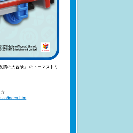
！友情の大冒険」 のトーマストミ
ら☆
mica/index.htm