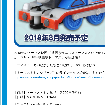
2018年のトーマス映画 「映画きかんしゃトーマスとびだせ
カ「０８ 2018年映画版トーマス」が新登場！
トーマストミカのなかまたちとつなげて一緒にあそぼう！
【トーマストミカシリーズ】のラインナップ紹介はこちらか
http://www.takaratomy.co.jp/products/tomica/lineup/thomasto
【価格】トーマストミカ単品 各700円(税別）
【仕様】MADE IN VIETNAM
【発売日】2018年3月31日（土）